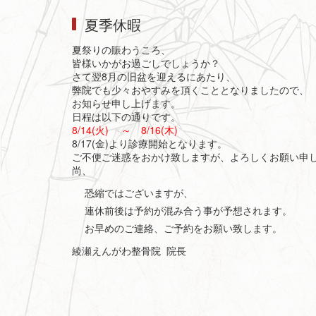
夏季休暇
夏祭りの賑わうころ、
皆様いかがお過ごしでしょうか？
さて翌8月の旧盆を迎えるにあたり、
弊院でも少々おやすみを頂くこととなりましたので、
お知らせ申し上げます。
日程は以下の通りです。
8/14(火) ～ 8/16(木)
8/17(金)より診療開始となります。
ご不便ご迷惑をおかけ致しますが、よろしくお願い申
尚、
恐縮ではございますが、
連休前後は予約が混み合う事が予想されます。
お早めのご連絡、ご予約をお願い致します。
綾瀬えんがわ整骨院 院長